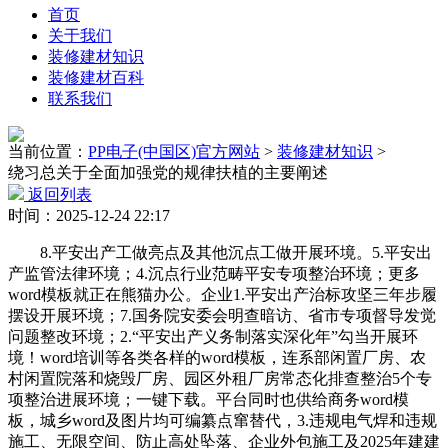
首页
关于我们
装修建材知识
装修建材百科
联系我们
当前位置：
PP电子(中国区)官方网站
>
装修建材知识
>
绕习总关于全面加强党的规律扶植的主要阐述
返回列表
时间：2025-12-24 22:17
8.平安出产工做亮点及其他沉点工做开展环境。5.平安出
产监管法律环境；4.沉点行业范畴平安专项整治环境；更多
word模板就正在熊猫办公。企业1.平安出产治标攻坚三年步履
摆设开展环境；7.国务院安委会明查暗访、省市专项督导发觉
问题整改环境；2.“平安出产义务制落实深化年”勾当开展环
境！word培训等各类各样的word模板，连系部闲置厂房、农
村闲置院落和烧毁厂房、园区外租厂房常态化排查整治5个专
项整治进展环境；一键下载。平台同时也供给商务word模
板，城乡word及图片均可编纂点窜替代，3.违规电气焊和违规
施工、无限空间、防止高处坠落、企业外包施工及2025年建建