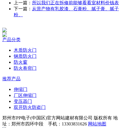
上一篇：
所以我们正在拆修前能够看看室材料价钱表
下一篇：
从营产物有乳胶漆、石膏粉、腻子膏、腻子
粉、
产品分类
木质防火门
钢质防火门
防火窗
防火卷帘门
推荐产品
伸缩门
厂区伸缩门
变压器门
双开防火防盗门
郑州市PP电子(中国区)官方网站建材有限公司 版权所有 地
址：郑州市四环中段 手机：13303831626
网站地图