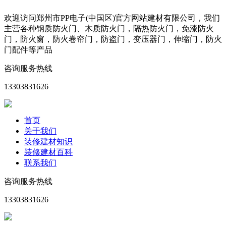
欢迎访问郑州市PP电子(中国区)官方网站建材有限公司，我们
主营各种钢质防火门、木质防火门，隔热防火门，免漆防火
门，防火窗，防火卷帘门，防盗门，变压器门，伸缩门，防火
门配件等产品
咨询服务热线
13303831626
首页
关于我们
装修建材知识
装修建材百科
联系我们
咨询服务热线
13303831626