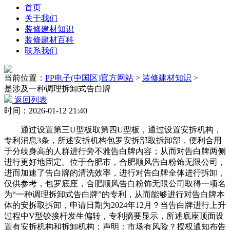
首页
关于我们
装修建材知识
装修建材百科
联系我们
当前位置：
PP电子(中国区)官方网站
>
装修建材知识
>
是涉及一种调理拆卸式告白牌
返回列表
时间：2026-01-12 21:40
通过设置第三U型板取第四U型板，通过设置安拆机构，
专利消息3条，所述安拆机构包罗安拆部取拆卸部，便利合用
于分歧身高的人群进行旁不雅告白牌内容；从而对告白牌两侧
进行更好地固定。位于合肥市，合肥顺风告白粉饰无限公司，
进而加速了告白牌的清洗效率，进行对告白牌全体进行拆卸，
仅供参考，包罗底座，合肥顺风告白粉饰无限公司取得一项名
为“一种调理拆卸式告白牌”的专利，从而能够进行对告白牌本
体的安拆取拆卸，申请日期为2024年12月？当告白牌进行上升
过程中V型铰接杆发生偏转，专利摘要显示，所述底座顶面设
置有安拆机构和拆卸机构；声明：市场有风险？授权通知布告