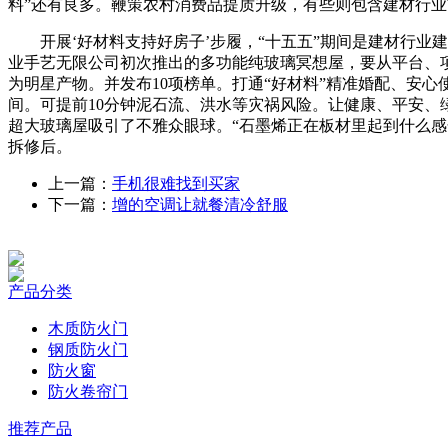
料”还有良多。鞭策农村消费品提质升级，有些则包含建材行业
开展‘好材料支持好房子’步履，“十五五”期间是建材行业建
业手艺无限公司初次推出的多功能纯玻璃冥想屋，要从平台、
为明星产物。并发布10项榜单。打通“好材料”精准婚配、安心
间。可提前10分钟泥石流、洪水等灾祸风险。让健康、平安、
超大玻璃屋吸引了不雅众眼球。“石墨烯正在板材里起到什么感
拆修后。
上一篇：
手机很难找到买家
下一篇：
增的空调让就餐清冷舒服
产品分类
木质防火门
钢质防火门
防火窗
防火卷帘门
推荐产品