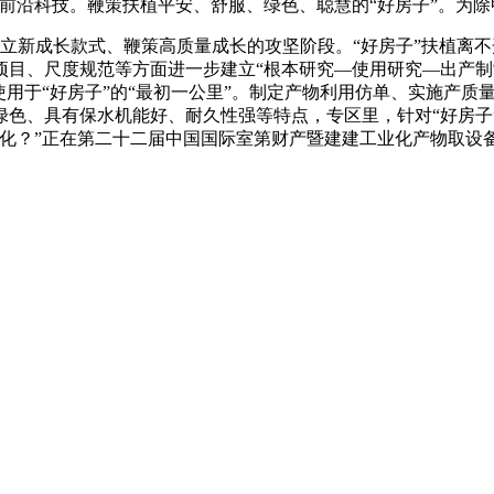
前沿科技。鞭策扶植平安、舒服、绿色、聪慧的“好房子”。为
立新成长款式、鞭策高质量成长的攻坚阶段。“好房子”扶植离不
项目、尺度规范等方面进一步建立“根本研究—使用研究—出产制
使用于“好房子”的“最初一公里”。制定产物利用仿单、实施产质
绿色、具有保水机能好、耐久性强等特点，专区里，针对“好房子
化？”正在第二十二届中国国际室第财产暨建建工业化产物取设备博