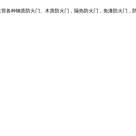
们主营各种钢质防火门、木质防火门，隔热防火门，免漆防火门，