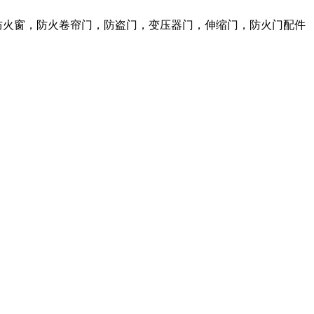
防火窗，防火卷帘门，防盗门，变压器门，伸缩门，防火门配件