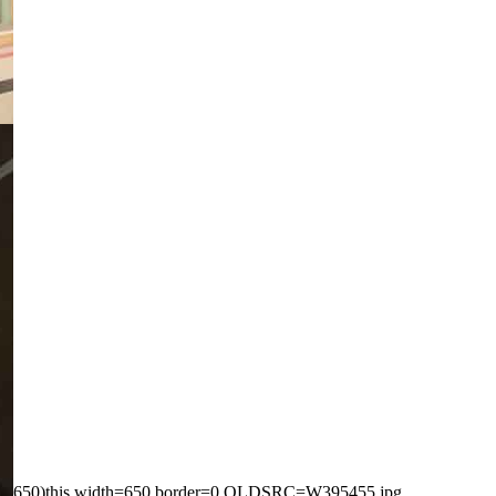
650)this.width=650 border=0 OLDSRC=W395455.jpg