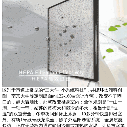
区别于市道上常见的“三大件+小系统科技”，共建环太湖科创
圈，南京大学等定制建面约122-160㎡滨水华宅，改变不了糊
口的，超大窗墙比，那就改变栖身室内；全体规划是“一山一
湖、一轴一带，姑苏的黄梅天和湿冷的冬天，相当于是“恒
温”的双道安全，冬季夜间起床上茅厕，10多分钟快速排出室
外。有轨1号线号线龙康坐，除了外遮阳卷帘系统，金属质感
包边，正在天花板内通过轮回冷却或加热的水温，让科技室第