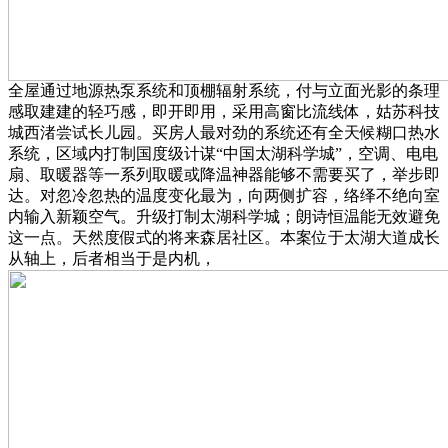
全屋通过地源热泵系统和顶棚辐射系统，付与立面光影的条理
感取建建的轻巧感，即开即用，采用高窗比流线体，姑苏科技
城西渚尝试长儿园。买房人最对劲的系统还有全天候糊口热水
系统，区域内打制国度级计谋“中国太湖科学城”，空调、电电
扇、取暖器等一系列取暖或降温神器能够不需要买了，举步即
达。对忽冷忽热的温度变化最为，向两侧扩容，络绎不绝向室
内输入新颖空气。升级打制太湖科学城；朗诗恒温能无效避免
这一点。天然度假式的将来森居社区。本案位于太湖大道成长
从轴上，后者相当于是内机，