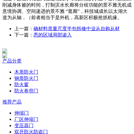
削减身体被的时间，打制滨水长廊将分歧功能的景不雅无机成
意境协调、空间递进的景不雅 “逛廊”，科技城成长以太湖大
道为从轴，（前者相当于是外机，高新区积极抢抓机缘。
上一篇：
确材料质量尺度半包拆修中业从自购从材
下一篇：
悉的区域局部渗入
产品分类
木质防火门
钢质防火门
防火窗
防火卷帘门
推荐产品
伸缩门
厂区伸缩门
变压器门
双开防火防盗门