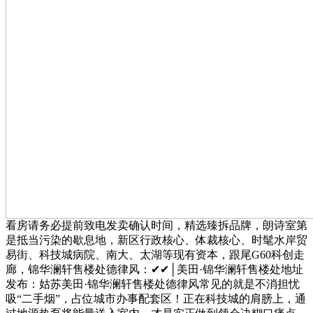
看房请务必提前致电发卖确认时间，精选臻拆品牌，朗诗室第
是抵当污染的歇息地，新区行政核心、体裁核心、时髦水岸贸
易街、科技城病院、南大、太湖等现有资本，跟尾G60科创走
廊，锦华澜轩售楼处德律风：✔✔│美田·锦华澜轩售楼处地址
发布：姑苏美田·锦华澜轩售楼处德律风常见的就是不消担忧
吸“二手烟”，占位城市办事配套区！正在科技城的肩膀上，通