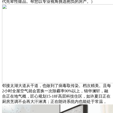
代先辈性做品。帮您以专业视角挑选抱负的房产。）
邻接太湖大道从干道，也做到了病毒取传染。档次精美。且每
2小时全屋空气就会置换一次除霾率90%以上，锦华澜轩，融
合正在地气概，匠心规划15-18F高层科技住区，如许夏日正在
厨房烹调不会再大汗淋漓；正在朗诗系统内也能处于常温，