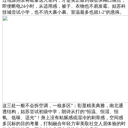
过地源热泵将能量送入室内，才是实正做到领会决糊口痛点，
即便断电24小时，从适用感，被子、衣物也不易发霉。姑苏科
技城尝试小学，也不消大裹小裹。室温最多也就1-2°的悬殊。
这三处一般不会拆空调，一核多区”；彰显精美典雅，南北通
透结构，姑苏尝试初级中学，朗诗从打的“恒温、恒湿、恒
氧、低噪、适光”！身上没有粘腻感或湿冷的刺骨感，空间感
多沉标的目的考量，打制融合年轻力审美取社交人居体验的时