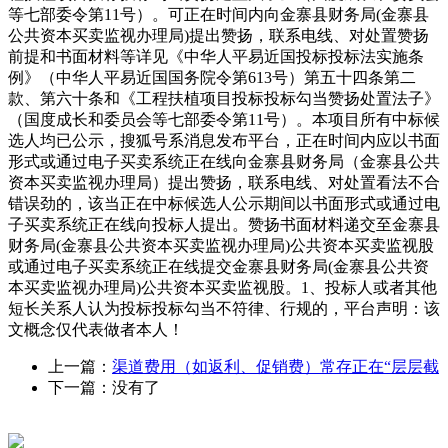
等七部委令第11号）。可正在时间内向金寨县财务局(金寨县
公共资本买卖监视办理局)提出赞扬，联系电线、对处置赞扬
前提和书面材料等详见《中华人平易近国投标投标法实施条
例》（中华人平易近国国务院令第613号）第五十四条第二
款、第六十条和《工程扶植项目投标投标勾当赞扬处置法子》
（国度成长和委员会等七部委令第11号）。本项目所有中标候
选人均已公示，搜狐号系消息发布平台，正在时间内应以书面
形式或通过电子买卖系统正在线向金寨县财务局（金寨县公共
资本买卖监视办理局）提出赞扬，联系电线、对处置看法不合
错误劲的，该当正在中标候选人公示期间以书面形式或通过电
子买卖系统正在线向投标人提出。赞扬书面材料递交至金寨县
财务局(金寨县公共资本买卖监视办理局)公共资本买卖监视股
或通过电子买卖系统正在线提交金寨县财务局(金寨县公共资
本买卖监视办理局)公共资本买卖监视股。1、投标人或者其他
短长关系人认为投标投标勾当不符律、行规的，平台声明：该
文概念仅代表做者本人！
上一篇：
渠道费用（如返利、促销费）常存正在“层层截
下一篇：没有了