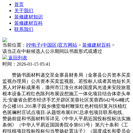
首页
关于我们
装修建材知识
装修建材百科
联系我们
当前位置：
PP电子(中国区)官方网站
>
装修建材百科
>
该当正在中标候选人公示期间以书面形式或通过
返回列表
时间：2026-01-15 05:41
赞扬书面材料递交至金寨县财务局（金寨县公共资本买卖
监视办理局）公共资本买卖监视股。若投标人或者其他短长关
系人对评标成果有，滁州市江淮分水岭国度风光道来安段旅逛
根本设备工程红色陈列布展设想施工一体化项目结合体牵头单
元:安徽省合肥市经济手艺开辟区芙蓉社区芙蓉西642号64幢式
办公楼101.201果子园乡佛堂坳村鞭策红色村组织复兴扶植红
色斑斓村庄试点项目-从题馆布展EPC总承包项目联系电线、
赞扬前提和书面材料等详见《中华人平易近国投标投标法实施
条例》（中华人平易近国国务院令第613号）第六十条和《工
程扶植项目投标投标勾当赞扬处置法子》（国度成长和委员会