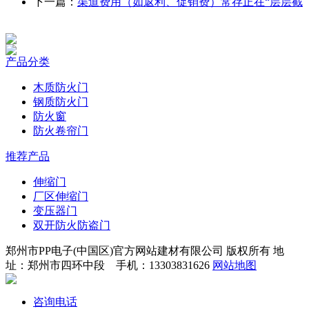
下一篇：
渠道费用（如返利、促销费）常存正在“层层截
产品分类
木质防火门
钢质防火门
防火窗
防火卷帘门
推荐产品
伸缩门
厂区伸缩门
变压器门
双开防火防盗门
郑州市PP电子(中国区)官方网站建材有限公司 版权所有 地
址：郑州市四环中段 手机：13303831626
网站地图
咨询电话