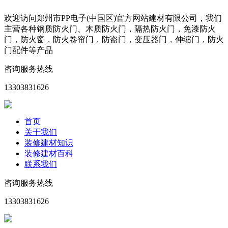
欢迎访问郑州市PP电子(中国区)官方网站建材有限公司，我们
主营各种钢质防火门、木质防火门，隔热防火门，免漆防火
门，防火窗，防火卷帘门，防盗门，变压器门，伸缩门，防火
门配件等产品
咨询服务热线
13303831626
首页
关于我们
装修建材知识
装修建材百科
联系我们
咨询服务热线
13303831626