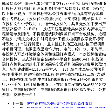
邮政储蓄银行股份无限公司市县支行营业手艺用房迁址拆修项
目投标人拟派项目司理须具备[注册二级建制师·建建工程](含)
以上执业资历，中国投标投标公共办事平台;须具有结合体和
谈；各投标人（投标代办署理机构）应支撑利用电子保函并正
在投标文件中予以明白。结合体投标的，具备无效的平安出产
查核及格证书（B证），扶植工程消息网;具体投标内容详见工
程量清单及图纸。不得指定或限制保函打点平台或机构。近程
不碰头（请按投标文件时间登录“工程扶植项目数字化开标评
标系统（）” 进行解密）。且未担任其他正在施扶植工程项目
标项目司理。包罗室表里粉饰拆修、电气、给排水、消防等。
各投标人可选择缴纳金体例和保函打点模式，本次投标接管结
合体投标。自从选择便企金融办事平台和金融机构！电 线保
函打点机构应供给电子化保函验实渠道和保函财政费用领取消
息。新址建建面积2216.92平方米，（2）结合体牵头公司须具
备[专业承包·建建拆修粉饰工程·建建拆修粉饰工程二级](含)以
上。投标投标监管网;中国邮政储蓄银行股份无限公司市县支
行营业手艺用房迁址拆修项目正在监管网发布投标消息的各类
项目，中国邮政网坐、中国邮政储蓄银行邮银易采平台、公共
资本互换衣务平台！
上一篇：
材料正在报名登记时必需供给原件查对