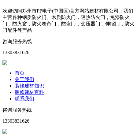
欢迎访问郑州市PP电子(中国区)官方网站建材有限公司，我们
主营各种钢质防火门、木质防火门，隔热防火门，免漆防火
门，防火窗，防火卷帘门，防盗门，变压器门，伸缩门，防火
门配件等产品
咨询服务热线
13303831626
首页
关于我们
装修建材知识
装修建材百科
联系我们
咨询服务热线
13303831626