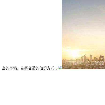
当的市场。选择合适的估价方式，