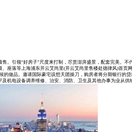
。引领“好房子”尺度来打制，尽赏澎湃盛景，配套完美。不
、座落等上海浦东开云艾尚里(开云艾尚里售楼处德律风)首页网
等候的做品。邀请国际豪宅设想天团操刀，购房者将分期银行的贷
宇及机电设备调养维修、治安、消防、卫生及其他办事为业从供给