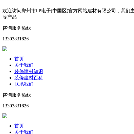
欢迎访问郑州市PP电子(中国区)官方网站建材有限公司，我
等产品
咨询服务热线
13303831626
首页
关于我们
装修建材知识
装修建材百科
联系我们
咨询服务热线
13303831626
首页
关于我们