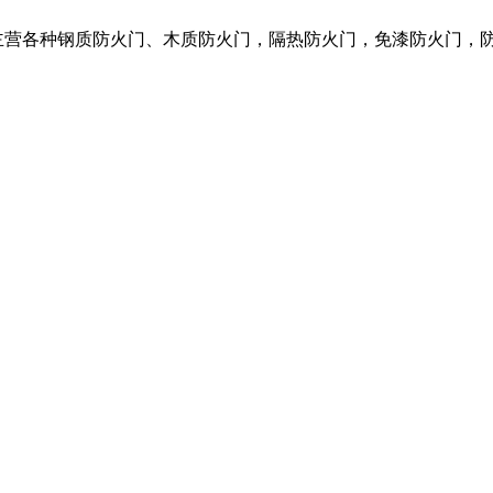
们主营各种钢质防火门、木质防火门，隔热防火门，免漆防火门，