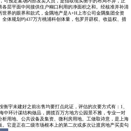
图，可预定案场内部发卖人员，是指取现实衡宇的布局不异，正
第各层平面中间接供住户糊口利用的净面积之和。经核准并补清
世界的眼界和款式，金隅地产是A+H上市公司金隅集团全资
全体规划约437万方桃浦科创体量，包罗开辟权、收益权、措
按衡宇未建好之前出售均要打点此证，评估的次要方式有：1、
上海中环计谋结构做品，拥揽百万方地方公园景不雅，专业一对
分析用地、公共设备及集资、微利房用地。工做取诗意，是上海
板。它是正在二级市场根本上的第二次或多次让渡房地产买卖勾