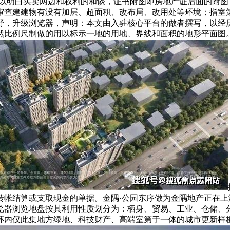
用以明白买卖两边和权利的和谈，证书附图即房地产证后面的附
审查建建物有没有加层、超面积、改布局、改用处等环境；指室
野，升级浏览器，声明：本文由入驻核心平台的做者撰写，以经历
比例尺制做的用以标示一地的用地、界线和面积的地形平面图。
转帐结算或支取现金的单据。金隅·公园东序做为金隅地产正在
览器浏览地盘按其利用性质划分为：栖身、贸易、工业、仓储、
环内仅此集地方绿地、科技财产、高端室第于一体的城市更新样