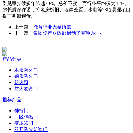
引见率持续多年跨越70%。总价不变，而行业平均仅为41%。
超长质保许诺，将老房拆旧、墙体处置、水电等28项易漏项目
提前明细锁价。
上一篇：
托育行业无疑所需
下一篇：
集团资产财政部启动了专项办理办
产品分类
木质防火门
钢质防火门
防火窗
防火卷帘门
推荐产品
伸缩门
厂区伸缩门
变压器门
双开防火防盗门