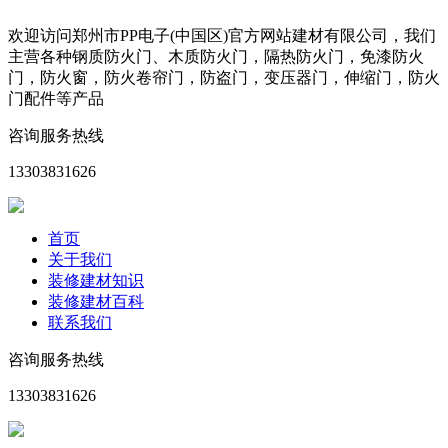
欢迎访问郑州市PP电子(中国区)官方网站建材有限公司，我们
主营各种钢质防火门、木质防火门，隔热防火门，免漆防火
门，防火窗，防火卷帘门，防盗门，变压器门，伸缩门，防火
门配件等产品
咨询服务热线
13303831626
首页
关于我们
装修建材知识
装修建材百科
联系我们
咨询服务热线
13303831626