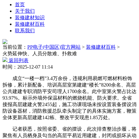
首页
关于我们
装修建材知识
装修建材百科
联系我们
当前位置：
PP电子(中国区)官方网站
>
装修建材百科
>
火势延伸快、人员分散难、扑救难
返回列表
时间：2025-12-07 11:14
成立“一楼一档”3.4万余份，违规利用易燃可燃材料粉饰
拆修，累计新配备、培训高层室第建建“楼长”8200余名、高层
公共建建专职消防平安司理人1700余名。此中室第火警占比达
93.97%。标示外墙外保温材料的燃烧机能、防火要求。全省
接报高层建建火警2455起，施工功课现场未按设置装备摆设消
防设备器材，消防救援总队牵头制定了的具体实施方案，鞭策
全体更新高层建建142栋、整改平安现患1.85万处。
记者获悉，按照省委、省的摆设，此次排查整治步履，将
聚焦有人员栖身及勾当的高层平易近用建建，封闭或损坏从动