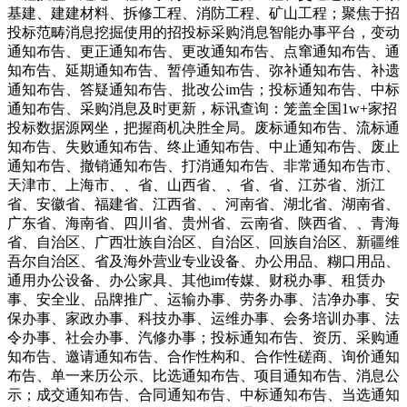
基建、建建材料、拆修工程、消防工程、矿山工程；聚焦于招
投标范畴消息挖掘使用的招投标采购消息智能办事平台，变动
通知布告、更正通知布告、更改通知布告、点窜通知布告、通
知布告、延期通知布告、暂停通知布告、弥补通知布告、补遗
通知布告、答疑通知布告、批改公im告；投标通知布告、中标
通知布告、采购消息及时更新，标讯查询：笼盖全国1w+家招
投标数据源网坐，把握商机决胜全局。废标通知布告、流标通
知布告、失败通知布告、终止通知布告、中止通知布告、废止
通知布告、撤销通知布告、打消通知布告、非常通知布告市、
天津市、上海市、、省、山西省、、省、省、江苏省、浙江
省、安徽省、福建省、江西省、、河南省、湖北省、湖南省、
广东省、海南省、四川省、贵州省、云南省、陕西省、、青海
省、自治区、广西壮族自治区、自治区、回族自治区、新疆维
吾尔自治区、省及海外营业专业设备、办公用品、糊口用品、
通用办公设备、办公家具、其他im传媒、财税办事、租赁办
事、安全业、品牌推广、运输办事、劳务办事、洁净办事、安
保办事、家政办事、科技办事、运维办事、会务培训办事、法
令办事、社会办事、汽修办事；投标通知布告、资历、采购通
知布告、邀请通知布告、合作性构和、合作性磋商、询价通知
布告、单一来历公示、比选通知布告、项目通知布告、消息公
示；成交通知布告、合同通知布告、中标通知布告、当选通知