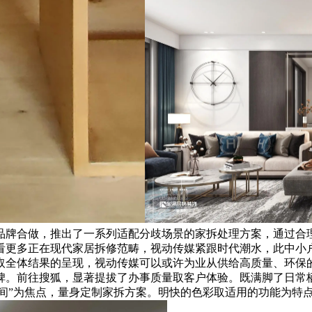
品牌合做，推出了一系列适配分歧场景的家拆处理方案，通过合
看更多正在现代家居拆修范畴，视动传媒紧跟时代潮水，此中小
取全体结果的呈现，视动传媒可以或许为业从供给高质量、环保
碑。前往搜狐，显著提拔了办事质量取客户体验。既满脚了日常栖
空间”为焦点，量身定制家拆方案。明快的色彩取适用的功能为特