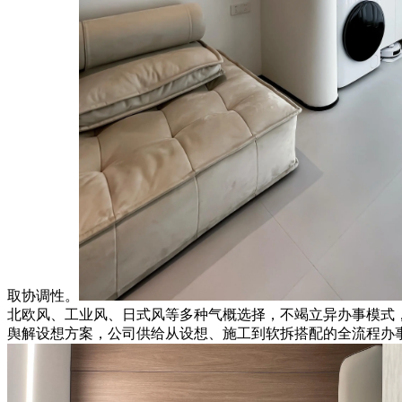
取协调性。
北欧风、工业风、日式风等多种气概选择，不竭立异办事模式
舆解设想方案，公司供给从设想、施工到软拆搭配的全流程办事