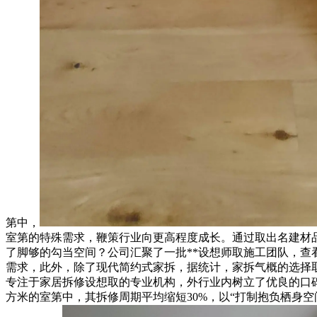
第中，
室第的特殊需求，鞭策行业向更高程度成长。通过取出名建材
了脚够的勾当空间？公司汇聚了一批**设想师取施工团队，查
需求，此外，除了现代简约式家拆，据统计，家拆气概的选择
专注于家居拆修设想取的专业机构，外行业内树立了优良的口
方米的室第中，其拆修周期平均缩短30%，以“打制抱负栖身