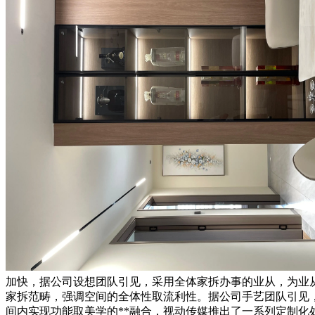
加快，据公司设想团队引见，采用全体家拆办事的业从，为业从
家拆范畴，强调空间的全体性取流利性。据公司手艺团队引见
间内实现功能取美学的**融合，视动传媒推出了一系列定制化