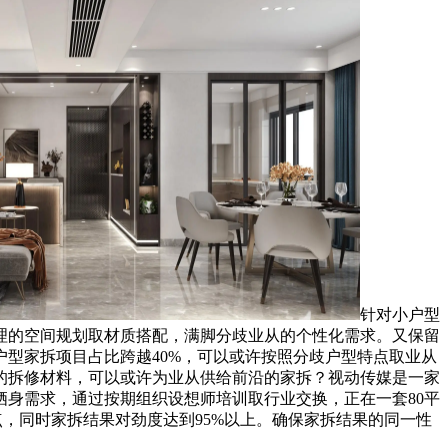
针对小户型
理的空间规划取材质搭配，满脚分歧业从的个性化需求。又保留
户型家拆项目占比跨越40%，可以或许按照分歧户型特点取业从
的拆修材料，可以或许为业从供给前沿的家拆？视动传媒是一家
身需求，通过按期组织设想师培训取行业交换，正在一套80平
点，同时家拆结果对劲度达到95%以上。确保家拆结果的同一性