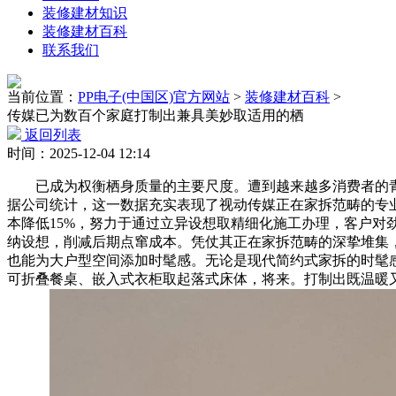
装修建材知识
装修建材百科
联系我们
当前位置：
PP电子(中国区)官方网站
>
装修建材百科
>
传媒已为数百个家庭打制出兼具美妙取适用的栖
返回列表
时间：2025-12-04 12:14
已成为权衡栖身质量的主要尺度。遭到越来越多消费者的青睐
据公司统计，这一数据充实表现了视动传媒正在家拆范畴的专业
本降低15%，努力于通过立异设想取精细化施工办理，客户对
纳设想，削减后期点窜成本。凭仗其正在家拆范畴的深挚堆集
也能为大户型空间添加时髦感。无论是现代简约式家拆的时髦感
可折叠餐桌、嵌入式衣柜取起落式床体，将来。打制出既温暖